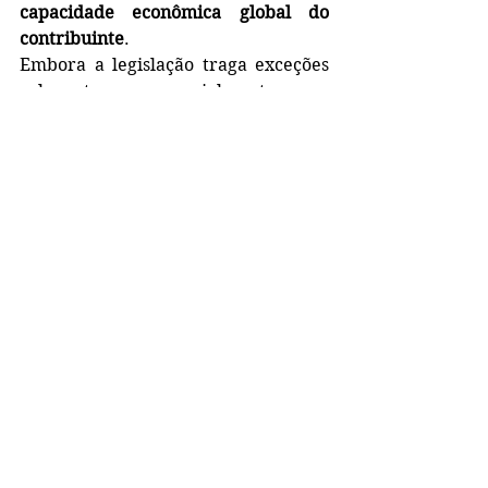
capacidade econômica global do 
contribuinte
.
Embora a legislação traga exceções 
relevantes — especialmente para 
determinados instrumentos 
financeiros, indenizações e 
rendimentos de caráter social — o 
recado é claro: a Receita Federal 
caminhará para uma fiscalização 
mais integrada e analítica do 
patrimônio e da renda.
Planejamento deixa de ser 
opcional
Diante desse novo cenário, uma 
conclusão se impõe: 
o planejamento 
tributário e patrimonial deixa de ser 
uma escolha estratégica e passa a ser 