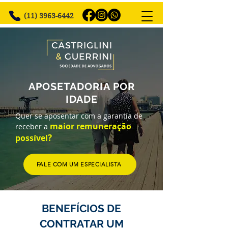
(11) 3963-6442
APOSETADORIA POR
IDADE
Quer se aposentar com a garantia de
maior r
emuneração
receber a
?
possível
FALE COM UM ESPECIALISTA
BENEFÍCIOS DE
CONTRATAR UM