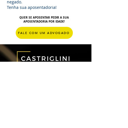
negado.
Tenha sua aposentadoria!
QUER SE APOSENTAR PEDIR A SUA
APOSENTADORIA POR IDADE!
FALE COM UM ADVOGADO
NOSSO
ENDEREÇO
Rua Siqueira de Moraes, n. 578 - Sala
704, Centro - Jundiaí/SP. CEP:
13.201-
704
Email: